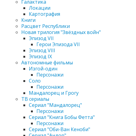
Галактика
Локации
Картография
Книги
Расцвет Республики
Новая трилогия "Звёздных войн"
Эпизод VII
Герои Эпизода VII
Эпизод VIII
Эпизод IX
Автономные фильмы
Изгой-один
Персонажи
Соло
Персонажи
Мандалорец и Грогу
ТВ сериалы
Сериал "Мандалорец"
Персонажи
Сериал "Книга Бобы Фетта"
Персонажи
Сериал "Оби-Ван Кеноби"
Сериал "Андор"