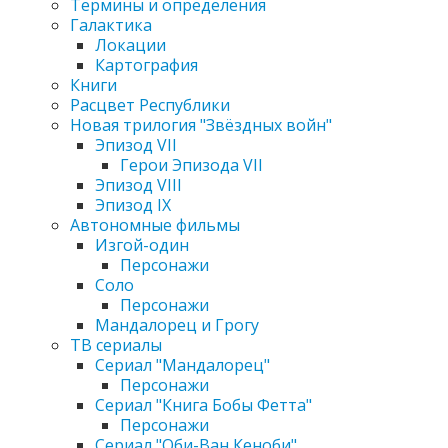
Термины и определения
Галактика
Локации
Картография
Книги
Расцвет Республики
Новая трилогия "Звёздных войн"
Эпизод VII
Герои Эпизода VII
Эпизод VIII
Эпизод IX
Автономные фильмы
Изгой-один
Персонажи
Соло
Персонажи
Мандалорец и Грогу
ТВ сериалы
Сериал "Мандалорец"
Персонажи
Сериал "Книга Бобы Фетта"
Персонажи
Сериал "Оби-Ван Кеноби"