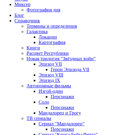
Миксер
Фотография дня
Блог
Справочник
Термины и определения
Галактика
Локации
Картография
Книги
Расцвет Республики
Новая трилогия "Звёздных войн"
Эпизод VII
Герои Эпизода VII
Эпизод VIII
Эпизод IX
Автономные фильмы
Изгой-один
Персонажи
Соло
Персонажи
Мандалорец и Грогу
ТВ сериалы
Сериал "Мандалорец"
Персонажи
Сериал "Книга Бобы Фетта"