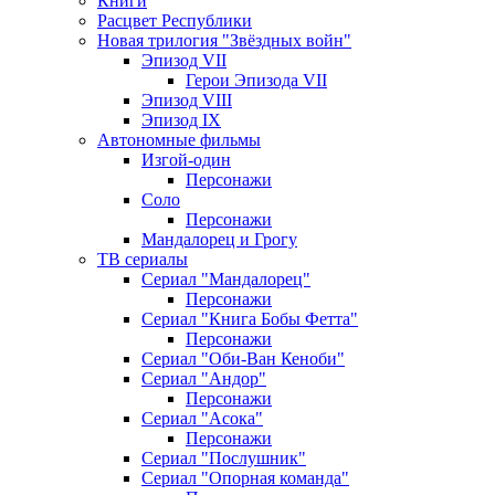
Книги
Расцвет Республики
Новая трилогия "Звёздных войн"
Эпизод VII
Герои Эпизода VII
Эпизод VIII
Эпизод IX
Автономные фильмы
Изгой-один
Персонажи
Соло
Персонажи
Мандалорец и Грогу
ТВ сериалы
Сериал "Мандалорец"
Персонажи
Сериал "Книга Бобы Фетта"
Персонажи
Сериал "Оби-Ван Кеноби"
Сериал "Андор"
Персонажи
Сериал "Асока"
Персонажи
Сериал "Послушник"
Сериал "Опорная команда"