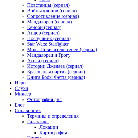
Повстанцы (сериал)
Войны клонов (сериал)
Сопротивление (сериал)
Мандалорец (сериал)
Кеноби (сериал)
Андор (сериал)
Послушник (сериал)
Star Wars: Starfighter
Мол - Повелитель теней (сериал)
Мандалорец и Грогу
Асока (сериал)
Истории Джедаев (сериал)
Бракованая партия (сериал)
Книга Бобы Фетта (сериал)
Игры
Слухи
Миксер
Фотография дня
Блог
Справочник
Термины и определения
Галактика
Локации
Картография