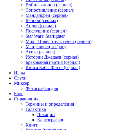
Войны клонов (сериал)
Сопротивление (сериал)
Мандалорец (сериал)
Кеноби (сериал)
Андор (сериал)
Послушник (сериал)
Star Wars: Starfighter
Мол - Повелитель теней (сериал)
Мандалорец и Грогу
Асока (сериал)
Истории Джедаев (сериал)
Бракованая партия (сериал)
Книга Бобы Фетта (сериал)
Игры
Слухи
Миксер
Фотография дня
Блог
Справочник
Термины и определения
Галактика
Локации
Картография
Книги