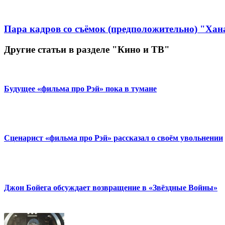
Пара кадров со съёмок (предположительно) "Хан
Другие статьи в разделе "Кино и ТВ"
Будущее «фильма про Рэй» пока в тумане
Сценарист «фильма про Рэй» рассказал о своём увольнении
Джон Бойега обсуждает возвращение в «Звёздные Войны»