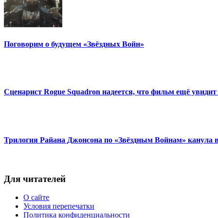
Поговорим о будущем «Звёздных Войн»
Сценарист Rogue Squadron надеется, что фильм ещё увидит
Трилогия Райана Джонсона по «Звёздным Войнам» канула 
Для читателей
О сайте
Условия перепечатки
Политика конфиденциальности