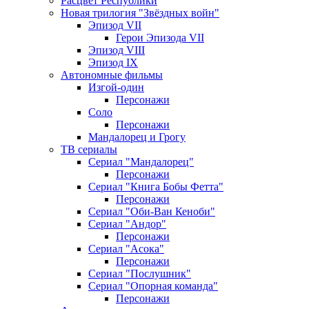
Расцвет Республики
Новая трилогия "Звёздных войн"
Эпизод VII
Герои Эпизода VII
Эпизод VIII
Эпизод IX
Автономные фильмы
Изгой-один
Персонажи
Соло
Персонажи
Мандалорец и Грогу
ТВ сериалы
Сериал "Мандалорец"
Персонажи
Сериал "Книга Бобы Фетта"
Персонажи
Сериал "Оби-Ван Кеноби"
Сериал "Андор"
Персонажи
Сериал "Асока"
Персонажи
Сериал "Послушник"
Сериал "Опорная команда"
Персонажи