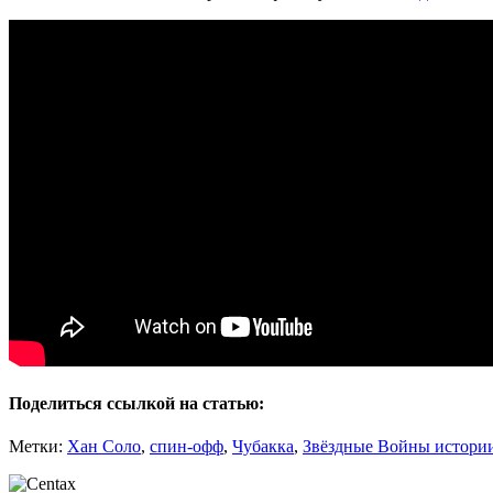
Поделиться ссылкой на статью:
Метки:
Хан Соло
,
спин-офф
,
Чубакка
,
Звёздные Войны истори