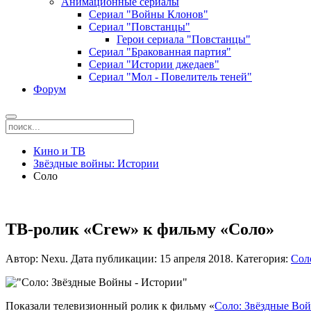
Анимационные сериалы
Сериал "Войны Клонов"
Сериал "Повстанцы"
Герои сериала "Повстанцы"
Сериал "Бракованная партия"
Сериал "Истории джедаев"
Сериал "Мол - Повелитель теней"
Форум
Кино и ТВ
Звёздные войны: Истории
Соло
ТВ-ролик «Crew» к фильму «Соло»
Автор: Nexu.
Дата публикации:
15 апреля 2018
.
Категория:
Сол
Показали телевизионный ролик к фильму «
Соло: Звёздные Во