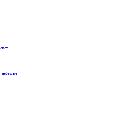
 свет
в небытие