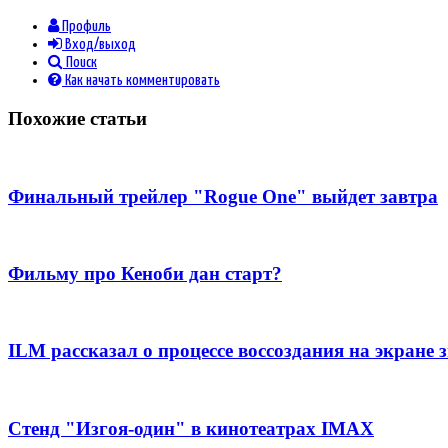
Профиль
Вход/выход
Поиск
Как начать комментировать
Похожие статьи
Финальный трейлер "Rogue One" выйдет завтра
Фильму про Кеноби дан старт?
ILM рассказал о процессе воссоздания на экране
Стенд "Изгоя-один" в кинотеатрах IMAX